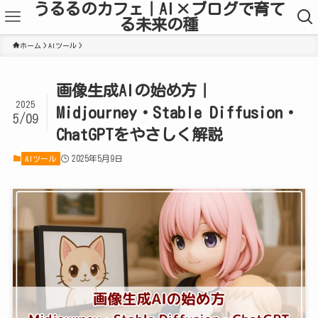
うるるのカフェ｜AI×ブログで育て
る未来の種
ホーム
AIツール
画像生成AIの始め方｜
2025
Midjourney・Stable Diffusion・
5/09
ChatGPTをやさしく解説
2025年5月9日
AIツール