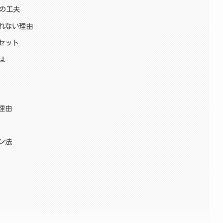
アの工夫
れない理由
セット
は
理由
ン法